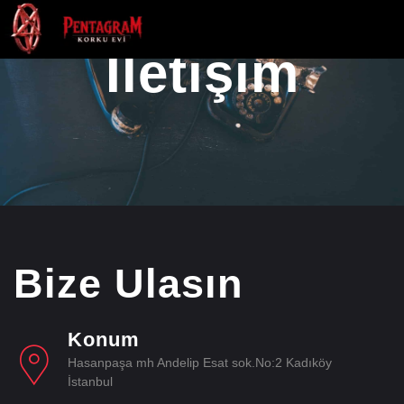
İletişim
Bize Ulasın
Konum
Hasanpaşa mh Andelip Esat sok.No:2 Kadıköy
İstanbul