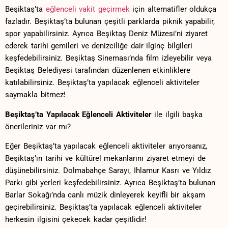
Beşiktaş’ta‌
eğlenceli vakit ‍geçirmek
için‌ alternatifler oldukça
fazladır. Beşiktaş’ta bulunan çeşitli parklarda piknik​ yapabilir,⁢
spor yapabilirsiniz. Ayrıca ‌Beşiktaş Deniz Müzesi’ni ziyaret
ederek tarihi gemileri ve denizciliğe‍ dair ilginç bilgileri
keşfedebilirsiniz. Beşiktaş Sineması’nda film izleyebilir veya
Beşiktaş Belediyesi tarafından düzenlenen etkinliklere
katılabilirsiniz. Beşiktaş’ta yapılacak⁤ eğlenceli aktiviteler
saymakla‍ bitmez!
Beşiktaş’ta​ Yapılacak⁣ Eğlenceli Aktiviteler
ile⁣ ilgili başka​
önerileriniz var mı?
Eğer Beşiktaş’ta yapılacak eğlenceli aktiviteler‌ arıyorsanız, ​
Beşiktaş’ın tarihi ve​ kültürel mekanlarını ⁤ziyaret etmeyi ‍de‌
düşünebilirsiniz. Dolmabahçe Sarayı, Ihlamur Kasrı ve Yıldız
Parkı gibi‌ yerleri keşfedebilirsiniz. Ayrıca Beşiktaş’ta bulunan
Barlar Sokağı’nda canlı müzik‌ dinleyerek ⁢keyifli bir akşam
⁤geçirebilirsiniz. Beşiktaş’ta yapılacak eğlenceli aktiviteler
herkesin ilgisini çekecek kadar çeşitlidir!