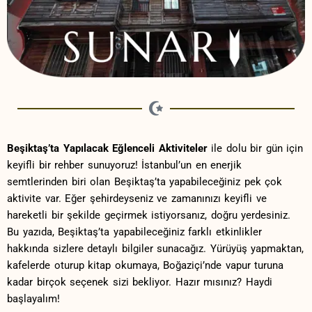
Beşiktaş’ta⁢ Yapılacak Eğlenceli Aktiviteler
ile dolu bir‍ gün için
keyifli bir rehber‍ sunuyoruz! İstanbul’un en⁣ enerjik
semtlerinden‍ biri olan Beşiktaş’ta‍ yapabileceğiniz pek çok
⁤aktivite⁤ var. Eğer ⁢şehirdeyseniz ve zamanınızı keyifli ve
hareketli bir şekilde geçirmek⁢ istiyorsanız, doğru⁢ yerdesiniz.
Bu yazıda, Beşiktaş’ta yapabileceğiniz farklı etkinlikler
hakkında sizlere‍ detaylı bilgiler sunacağız. Yürüyüş yapmaktan,
kafelerde oturup‌ kitap okumaya,‌ Boğaziçi’nde vapur turuna
kadar birçok seçenek sizi ⁣bekliyor. ⁤Hazır mısınız? Haydi
başlayalım!