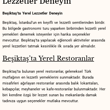
Lezzetler Deneyin
Beşiktaş’ta ​Yerel ⁣Lezzetler‍ Deneyin
Beşiktaş, ⁣İstanbul’un en keyifli ve lezzetli semtlerinden biridir.
Bu bölgede gastronomi turu ‌yaparken‌ birbirinden ​lezzetli⁣ yerel
yemekleri denemek⁤ isteyenler için harika seçenekler
mevcuttur. Beşiktaş’ta yapılacak eğlenceli⁣ aktiviteler arasında‌
yerel lezzetleri tatmak kesinlikle ilk sırada yer almalıdır.
Beşiktaş’ta Yerel Restoranlar
Beşiktaş’ta bulunan ⁤yerel​ restoranlar, geleneksel Türk‍
mutfağının en lezzetli yemeklerini sunmaktadır. Burada
misafirleri ağırlayan restoranlar ⁢arasında balık ​lokantaları,
⁢kebapçılar, ⁤meyhaneler ve kafe-restoranlar bulunmaktadır. Her
⁣biri⁢ kendine özgü bir lezzet‍ sunan bu mekanlarda damak
⁣tadınıza uygun seçenekler mutlaka⁣ mevcuttur.