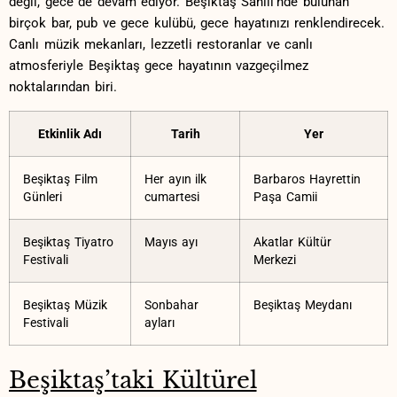
değil, ⁢gece de devam ediyor. Beşiktaş Sahili’nde bulunan
birçok bar, pub ve​ gece kulübü, ⁢gece hayatınızı renklendirecek.
Canlı⁤ müzik ⁣mekanları, lezzetli restoranlar ve canlı‍
atmosferiyle Beşiktaş gece hayatının vazgeçilmez
noktalarından ‌biri.
Etkinlik Adı
Tarih
Yer
Beşiktaş Film
Her ayın​ ilk
Barbaros Hayrettin
Günleri
cumartesi
Paşa Camii
Beşiktaş Tiyatro
Mayıs ayı
Akatlar ⁢Kültür
Festivali
Merkezi
Beşiktaş Müzik
Sonbahar
Beşiktaş Meydanı
‍Festivali
ayları
Beşiktaş’taki Kültürel