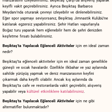
manzarasını izleyebilirsiniz. ‌Beşiktaş‍ Çarşı’da alışveriş ⁣yaparak
keyifli vakit geçirebilirsiniz. ⁤Ayrıca‌ Beşiktaş ⁣Barbaros
⁤Meydanı’nda oturarak çevreyi izleyebilir ve dinlenebilirsiniz.
Eğer spor ⁢yapmayı seviyorsanız, ⁤Beşiktaş Jimnastik Kulübü’ne
katılarak egzersiz‍ yapabilirsiniz. ⁣Şehir Hatları vapurlarıyla
Boğaz​ turu yaparak hem eğlenebilir⁢ hem de şehri denizden⁢
keşfetme fırsatı bulabilirsiniz.
Beşiktaş’ta Yapılacak⁢ Eğlenceli ‌Aktiviteler
için en ideal zaman
nedir?
Beşiktaş’ta eğlenceli aktiviteler için en ideal⁤ zaman genellikle
güneşli ve ‍sıcak havalardır. ⁤Özellikle ilkbahar⁢ ve yaz aylarında
‍sahilde yürüyüş yapmak ve deniz manzarasının keyfini
çıkarmak ⁣daha keyifli olabilir. Ancak​ kış aylarında da
Beşiktaş’ta cafe ve restoranlarda⁢ vakit geçirebilir, alışveriş‍
yapabilir veya​
kültürel etkinliklere ⁣katılabilirsiniz
.
Beşiktaş’ta Yapılacak ⁣Eğlenceli Aktiviteler
için ⁢ne gibi
alternatifler bulunmaktadır?