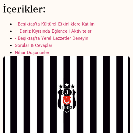
İçerikler:
-​ Beşiktaş’ta Kültürel⁢ Etkinliklere Katılın
– Deniz ‌Kıyısında Eğlenceli Aktiviteler
-​ Beşiktaş’ta Yerel Lezzetler ‌Deneyin
Sorular​ & Cevaplar
Nihai Düşünceler