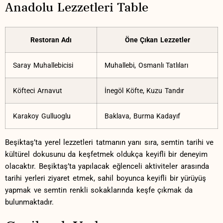
Anadolu Lezzetleri Table
Restoran Adı
Öne Çıkan Lezzetler
Saray‍ Muhallebicisi
Muhallebi,⁣ Osmanlı Tatlıları
Köfteci Arnavut
İnegöl Köfte, Kuzu Tandır
Karakoy Gulluoglu
Baklava,​ Burma Kadayıf
Beşiktaş’ta⁢ yerel⁣ lezzetleri tatmanın yanı sıra,⁢ semtin tarihi ​ve
kültürel dokusunu da keşfetmek ⁤oldukça ​keyifli bir deneyim
olacaktır. ⁤Beşiktaş’ta yapılacak eğlenceli aktiviteler arasında
tarihi⁢ yerleri ziyaret​ etmek, sahil boyunca‌ keyifli ​bir ​yürüyüş
yapmak ve ‌semtin​ renkli​ sokaklarında ‌keşfe ⁢çıkmak⁢ da
⁢bulunmaktadır.