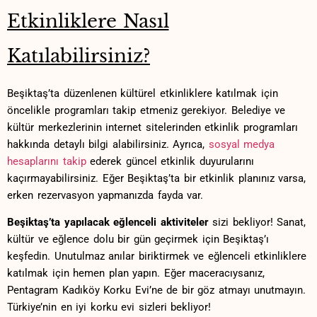
Etkinliklere Nasıl
‍Katılabilirsiniz?
Beşiktaş’ta​ düzenlenen ⁢kültürel etkinliklere katılmak için
⁣öncelikle programları⁣ takip etmeniz gerekiyor.‍ Belediye ⁤ve
kültür ​merkezlerinin internet‌ sitelerinden etkinlik⁤ programları
⁢hakkında detaylı ‍bilgi⁢ alabilirsiniz. Ayrıca,
sosyal medya
hesaplarını ‌takip
ederek güncel etkinlik duyurularını
kaçırmayabilirsiniz. Eğer ‌Beşiktaş’ta⁤ bir etkinlik planınız varsa,⁣
erken⁣ rezervasyon yapmanızda fayda⁣ var.
Beşiktaş’ta yapılacak eğlenceli‌ aktiviteler
sizi bekliyor! Sanat,
kültür ve eğlence dolu‌ bir ⁢gün ⁢geçirmek için Beşiktaş’ı
keşfedin. Unutulmaz anılar biriktirmek​ ve eğlenceli etkinliklere
katılmak için hemen plan‌ yapın. Eğer ⁣maceracıysanız,
Pentagram Kadıköy Korku Evi’ne de bir göz atmayı unutmayın.
Türkiye’nin​ en iyi korku ⁢evi sizleri bekliyor!