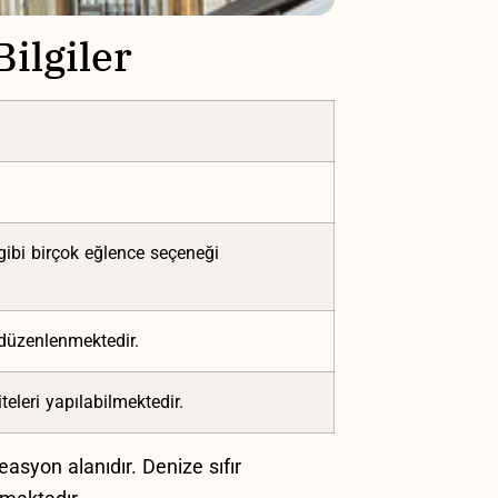
ilgiler
gibi birçok ⁣eğlence seçeneği
ı düzenlenmektedir.
teleri ⁣yapılabilmektedir.
syon alanıdır.⁢ Denize‌ sıfır