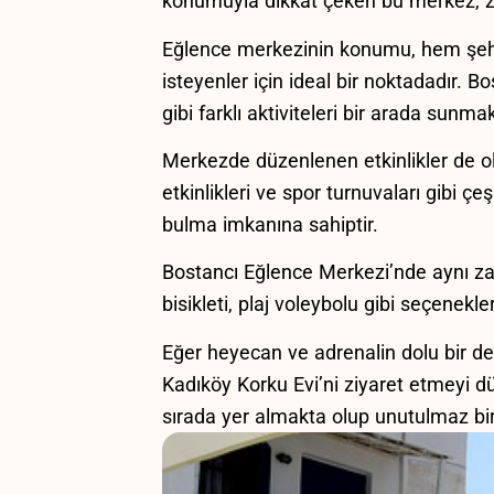
konumuyla‌ dikkat çeken bu merkez, zi
Eğlence merkezinin⁣ konumu, hem şehir
isteyenler için⁣ ideal bir noktadadır. B
gibi​ farklı⁤ aktiviteleri bir arada sunma
Merkezde düzenlenen‍ etkinlikler de ⁤old
etkinlikleri ve spor turnuvaları gibi çe
bulma ​imkanına sahiptir.
Bostancı Eğlence Merkezi’nde aynı zama
bisikleti, plaj ⁣voleybolu gibi ‍seçenek
Eğer heyecan ve adrenalin ​dolu ⁤bir
Kadıköy Korku Evi’ni ziyaret ​etmeyi düş
sırada ⁢yer almakta olup unutulmaz bir