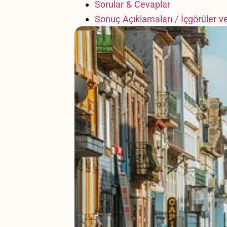
Sorular & Cevaplar
Sonuç‍ Açıklamaları / İçgörüler⁢ 