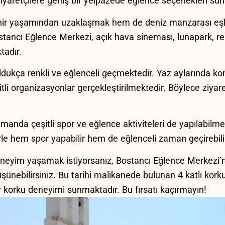
yaretçilere geniş bir ​yelpazede ⁤eğlence seçenekleri su
 yaşamından uzaklaşmak⁣ hem‍ de​ deniz manzarası eşliği
ostancı‍ Eğlence Merkezi, açık hava ‌sineması, lunapark, rest
ktadır.
ukça renkli⁣ ve​ eğlenceli geçmektedir. Yaz aylarında ⁤konse
şitli organizasyonlar gerçekleştirilmektedir. Böylece ziyare
nda çeşitli​ spor ve eğlence aktiviteleri de‌ yapılabilmek
lerle hem spor yapabilir⁢ hem de eğlenceli zaman geçirebili
 deneyim yaşamak​ istiyorsanız, Bostancı ⁢Eğlence Merke
ünebilirsiniz. ‌Bu tarihi malikanede bulunan ​4 katlı korku
 korku deneyimi sunmaktadır. Bu fırsatı ⁣kaçırmayın!