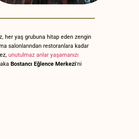
z, her‍ yaş ‌grubuna hitap⁣ eden zengin
ema salonlarından restoranlara ‍kadar
kez,
unutulmaz anlar yaşamanızı
tlaka
Bostancı Eğlence Merkezi
‘ni ​