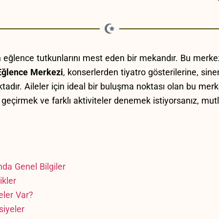
n eğlence ⁤tutkunlarını mest⁢ eden bir mekandır. ⁤Bu⁤ merke
Eğlence Merkezi
, konserlerden tiyatro gösterilerine, sin
tadır. Aileler için ideal bir⁣ buluşma ⁢noktası olan bu⁣ mer
‌gün ⁣geçirmek ve farklı aktiviteler denemek istiyorsanız,​ mu
a Genel​ Bilgiler
ikler
eler Var?
siyeler