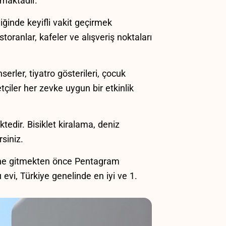
nmaktadır.
nde keyifli ⁣vakit⁤ geçirmek
oranlar, kafeler ve‌ alışveriş noktaları‍
rler,⁢ tiyatro gösterileri,​ çocuk
tçiler her zevke uygun bir etkinlik⁣
tedir. Bisiklet kiralama, deniz
rsiniz.
zi’ne gitmekten önce Pentagram
 evi, Türkiye ​genelinde en iyi ve 1.