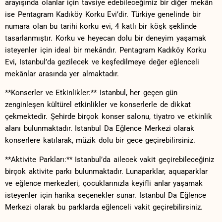
arayışında olanlar için tavsiye edebileceğimiz bir diğer⁣ mekân
ise Pentagram Kadıköy⁢ Korku Evi’dir. Türkiye genelinde bir
numara olan bu tarihi korku evi, 4 katlı bir köşk şeklinde
tasarlanmıştır. Korku ve heyecan dolu bir deneyim yaşamak
isteyenler için​ ideal bir mekândır. Pentagram Kadıköy ⁢Korku
Evi, Istanbul’da gezilecek ve keşfedilmeye değer eğlenceli
mekânlar⁣ arasında yer ‍almaktadır.
**Konserler ve Etkinlikler:** Istanbul, her geçen gün
zenginleşen‍ kültürel etkinlikler ve konserlerle de dikkat
çekmektedir.⁤ Şehirde birçok​ konser salonu, ​tiyatro ve etkinlik
⁣alanı bulunmaktadır. Istanbul Da Eğlence Merkezi olarak
‍konserlere⁢ katılarak, ⁢müzik dolu bir gece geçirebilirsiniz.
**Aktivite Parkları:** Istanbul’da ailecek vakit geçirebileceğiniz
birçok aktivite parkı ‌bulunmaktadır. Lunaparklar, aquaparklar
ve eğlence merkezleri, çocuklarınızla keyifli anlar yaşamak
isteyenler‌ için harika​ seçenekler sunar. Istanbul Da Eğlence
Merkezi olarak bu parklarda eğlenceli vakit geçirebilirsiniz.