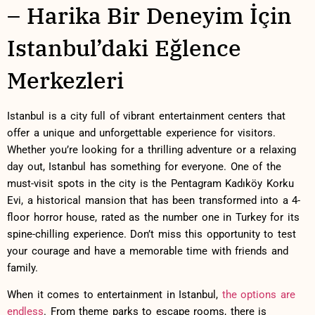
– Harika ⁤Bir Deneyim İçin⁢
Istanbul’daki Eğlence
Merkezleri
Istanbul ‍is​ a ​city full of vibrant entertainment ‍centers that
offer a unique and unforgettable experience for visitors.
Whether you’re looking for a thrilling adventure or a relaxing
day out, ​Istanbul​ has something for everyone. One⁤ of the‌
must-visit⁤ spots in the⁢ city is the Pentagram Kadıköy Korku
Evi, a ⁢historical mansion that has been transformed into a 4-
floor horror house, ‌rated as the number one in‌ Turkey for its
spine-chilling experience. Don’t miss ⁢this opportunity to‍ test
‌your courage ​and have ⁤a memorable time with friends and
family.
When ‍it comes to entertainment in Istanbul,
the options are
endless
. From⁣ theme‌ parks to⁣ escape ​rooms, there is