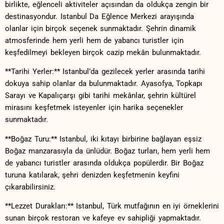
birlikte, eğlenceli aktiviteler ‌açısından da oldukça zengin bir
⁣destinasyondur. Istanbul Da Eğlence Merkezi⁣ arayışında
olanlar için birçok seçenek sunmaktadır. Şehrin⁢ dinamik
atmosferinde hem yerli hem de yabancı turistler için
keşfedilmeyi bekleyen birçok cazip ⁢mekân bulunmaktadır.
**Tarihi Yerler:** Istanbul’da gezilecek yerler arasında tarihi
dokuya sahip olanlar da bulunmaktadır. Ayasofya, Topkapı
Sarayı ve Kapalıçarşı gibi tarihi mekânlar, şehrin kültürel
mirasını ​keşfetmek ⁢isteyenler için harika seçenekler
sunmaktadır.
**Boğaz Turu:** Istanbul, iki kıtayı birbirine bağlayan eşsiz
Boğaz manzarasıyla da ünlüdür.⁣ Boğaz turları, hem yerli hem
de yabancı turistler arasında oldukça popülerdir. Bir ​Boğaz
⁣turuna katılarak, şehri denizden keşfetmenin keyfini
⁤çıkarabilirsiniz.
**Lezzet Durakları:** Istanbul, Türk mutfağının en iyi örneklerini
‌sunan birçok restoran ve kafeye ev‍ sahipliği yapmaktadır.