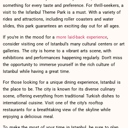
something for every taste and preference. For⁤ thrill-seekers,​ a
‍visit to the Isfanbul Theme Park is a must. With a variety ‍of
rides and attractions, including⁣ roller coasters and water
slides, this park guarantees an exciting day out for all ages.
If you’re in the mood for a
more laid-back ​experience
,
consider visiting ‌one of Istanbul’s many cultural centers or art
galleries. The city⁤ is home to a vibrant arts scene, with
exhibitions and performances​ happening regularly. Don’t miss
the opportunity to immerse yourself in the rich culture ⁣of
Istanbul while‍ having a great time.
For those looking for a unique dining experience, Istanbul‍ is‍
the ‍place to be.​ The‍ city is ‌known for its diverse culinary
scene, offering everything from ⁢traditional Turkish dishes to
international cuisine. Visit one of the city’s rooftop
restaurants for a breathtaking view of the skyline while
enjoying⁣ a delicious meal.
To make ‌the most of your time in Istanbul, ‍be sure to‌ plan