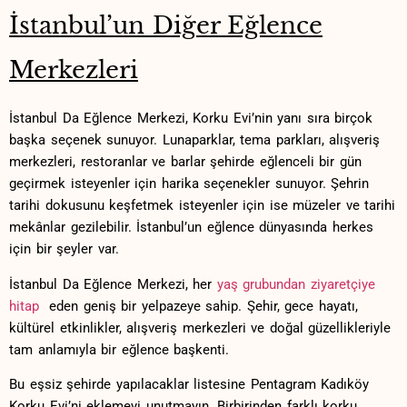
İstanbul’un Diğer Eğlence
Merkezleri
İstanbul Da Eğlence Merkezi, Korku Evi’nin yanı sıra birçok
başka seçenek sunuyor. Lunaparklar, tema parkları, alışveriş
merkezleri, restoranlar ve barlar şehirde eğlenceli bir gün
geçirmek isteyenler ⁣için harika seçenekler sunuyor. ‍Şehrin
tarihi dokusunu keşfetmek isteyenler için ise müzeler ve tarihi
mekânlar gezilebilir. İstanbul’un eğlence dünyasında herkes
için bir şeyler var.
İstanbul‍ Da Eğlence Merkezi, her
yaş grubundan ziyaretçiye
hitap
‌ eden geniş ​bir yelpazeye sahip. Şehir,⁤ gece hayatı,
kültürel etkinlikler, alışveriş merkezleri ve doğal güzellikleriyle
tam anlamıyla​ bir eğlence başkenti.
Bu eşsiz şehirde yapılacaklar listesine Pentagram Kadıköy
Korku Evi’ni eklemeyi unutmayın. Birbirinden‌ farklı korku⁤