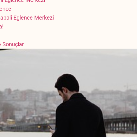
lence
Kapali Eglence Merkezi
a!
e Sonuçlar