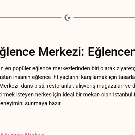
 Eğlence Merkezi: Eğlencen
in en ⁣popüler eğlence merkezlerinden biri olarak ziyaret
an insanın eğlence ihtiyaçlarını karşılamak​ için tasarl
Merkezi, dans pisti, restoranlar, alışveriş mağazaları⁤ ve 
çirmek⁢ isteyen herkes için ideal bir mekan olan Istanbul
e deneyimini sunmaya hazır.
ali Eglence Merkezi