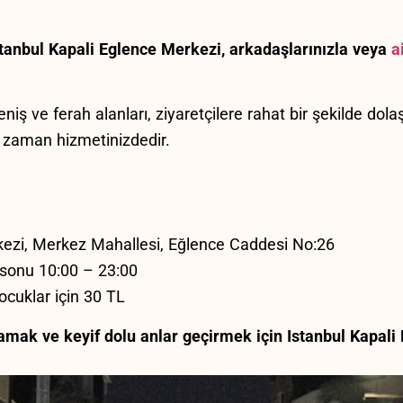
tanbul Kapali ⁣Eglence Merkezi, arkadaşlarınızla veya‍
a
eniş ve ferah alanları, ziyaretçilere rahat bir⁢ şekilde do
 ‍zaman hizmetinizdedir. ⁣
kezi, Merkez Mahallesi,⁢ Eğlence Caddesi No:26
 sonu 10:00⁣ – 23:00
Çocuklar için 30⁤ TL
amak ve keyif dolu anlar geçirmek için Istanbul Kapali‌