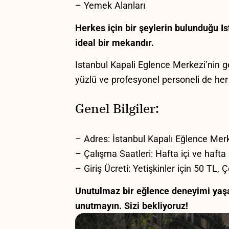
– Yemek Alanları
Herkes için bir şeylerin bulunduğu Is
‍ideal bir mekandır.
Istanbul‌ Kapali Eglence Merkezi’nin ⁢g
yüzlü⁢ ve ​profesyonel‍ personeli de her
Genel ⁤Bilgiler:
– Adres: İstanbul Kapalı Eğlence Mer
– ⁢Çalışma Saatleri: Hafta içi ve hafta
– ⁢Giriş​ Ücreti: Yetişkinler için 50 TL, 
Unutulmaz bir ⁤eğlence‍ deneyimi ⁢yaş
unutmayın. ⁢Sizi⁢ bekliyoruz!