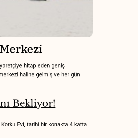
e Merkezi
iyaretçiye hitap eden geniş
merkezi ‌haline gelmiş ve her gün
nı Bekliyor!
rku Evi, tarihi⁤ bir ⁢konakta 4 katta‌