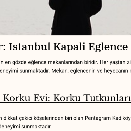
er: Istanbul Kapali ‍Eglenc
in en gözde eğlence mekanlarından biridir. Her yaştan ⁤z
 deneyimi sunmaktadır. Mekan, eğlencenin ⁢ve heyecanın 
Korku ‌Evi: Korku Tutkunları
 dikkat çekici köşelerinden biri olan Pentagram⁣ Kadıköy ‌Ko
 deneyimi⁣ sunmaktadır.