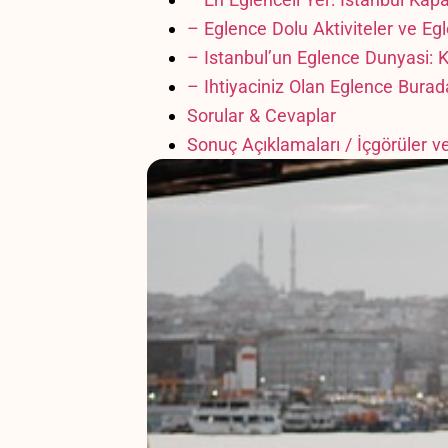
– Eglence Dolu Aktiviteler ve Eg
– Istanbul’un Eglence Dunyasi:⁤ 
– Ihtiyaciniz Olan Eglence Burad
Sorular ​& Cevaplar
Sonuç Açıklamaları ‍/ İçgörüler v