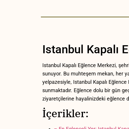
Istanbul Kapalı⁢
Istanbul Kapalı Eğlence Merkezi,​ şehr
sunuyor. Bu muhteşem⁤ mekan,‍ her yaşt
‍yelpazesiyle, Istanbul Kapalı Eğlence 
sunmaktadır. Eğlence dolu bir‌ gün ge
⁣ziyaretçilerine‍ hayalinizdeki eğlenc
İçerikler:
– En Eglenceli Yer: Istanbul Kap