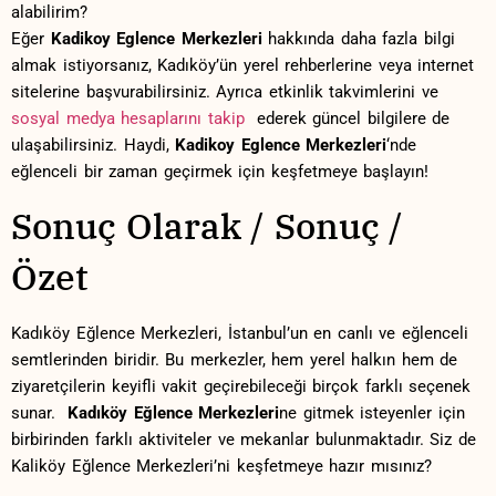
alabilirim?
Eğer
Kadikoy Eglence Merkezleri
hakkında daha fazla bilgi
almak istiyorsanız, Kadıköy’ün ‍yerel rehberlerine veya internet
sitelerine başvurabilirsiniz. ‍Ayrıca etkinlik takvimlerini ‌ve
sosyal medya ‍hesaplarını⁢ takip
‌ ederek güncel ⁣bilgilere⁢ de
ulaşabilirsiniz. Haydi,
Kadikoy ‍Eglence​ Merkezleri
‘nde
eğlenceli​ bir​ zaman ‍geçirmek için keşfetmeye başlayın!
Sonuç Olarak / Sonuç /
Özet
Kadıköy ⁤Eğlence Merkezleri, İstanbul’un en​ canlı ve‌ eğlenceli
semtlerinden biridir. Bu merkezler,⁤ hem yerel halkın hem de⁤
ziyaretçilerin keyifli vakit geçirebileceği birçok farklı seçenek
sunar. ⁣
Kadıköy Eğlence Merkezleri
ne gitmek isteyenler için
⁢birbirinden farklı aktiviteler ve mekanlar‍ bulunmaktadır.⁤ Siz de
Kaliköy Eğlence Merkezleri’ni keşfetmeye hazır mısınız?