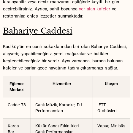
kiralayabilir veya deniz manzarası‍ eşliğinde⁤ keyifli bir gün‍
geçirebilirsiniz. Ayrıca, ⁢sahil ‌boyunca
yer alan kafeler
ve
restoranlar,⁤ enfes lezzetler sunmaktadır.
Bahariye⁣ Caddesi
Kadıköy’ün en ‍canlı sokaklarından biri olan Bahariye Caddesi,
⁣alışveriş yapabileceğiniz, yerel mağazalar⁢ ve‍ butikleri
keşfedebileceğiniz bir yerdir. Aynı zamanda, burada bulunan‌
kafeler ve ‌barlar gece hayatının‍ tadını çıkarmanızı sağlar.
Eğlence‌
Hizmetler
Ulaşım
Merkezi
Cadde 78
Canlı Müzik, Karaoke, DJ
İETT
Performansları
Otobüsleri
Karga
Kültür​ Sanat Etkinlikleri,
Vapur, Minibüs
Bar
Canlı Performanslar