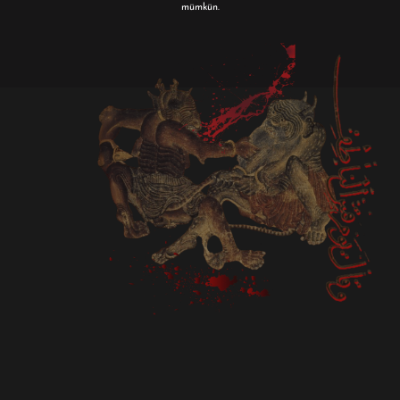
mümkün.