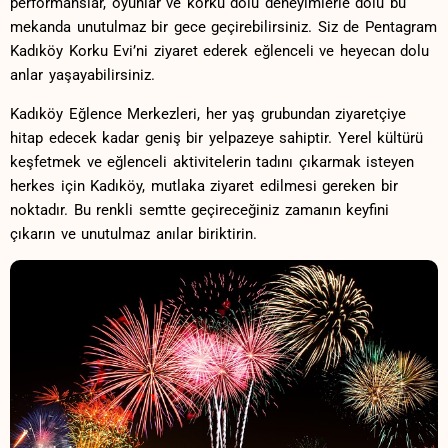
performanslar, oyunlar ve korku dolu deneyimlerle dolu bu
mekanda unutulmaz bir ⁤gece geçirebilirsiniz. ​Siz de Pentagram
Kadıköy Korku⁣ Evi’ni ziyaret ederek eğlenceli ve ‌heyecan ‌dolu
anlar yaşayabilirsiniz.
Kadıköy Eğlence Merkezleri, her yaş grubundan ziyaretçiye
hitap edecek kadar geniş bir ⁣yelpazeye sahiptir. Yerel kültürü
keşfetmek⁤ ve eğlenceli ‍aktivitelerin tadını çıkarmak isteyen
⁣herkes için Kadıköy, mutlaka⁢ ziyaret edilmesi gereken bir
noktadır. ‌Bu renkli semtte geçireceğiniz⁢ zamanın keyfini
çıkarın‍ ve unutulmaz anılar biriktirin.