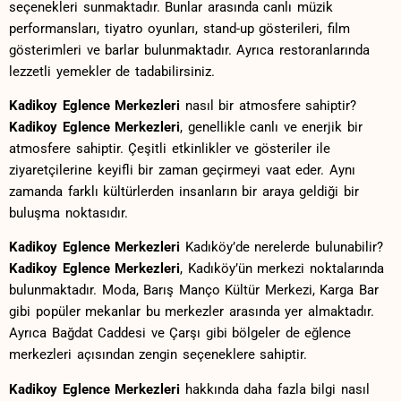
seçenekleri sunmaktadır. ⁤Bunlar arasında canlı müzik
‌performansları, tiyatro⁣ oyunları, ⁢stand-up gösterileri, film
gösterimleri⁣ ve barlar bulunmaktadır. Ayrıca restoranlarında
‌lezzetli‌ yemekler​ de tadabilirsiniz.
Kadikoy Eglence Merkezleri
nasıl ⁣bir atmosfere ​sahiptir?
Kadikoy Eglence Merkezleri
, genellikle canlı ve enerjik bir
⁣atmosfere sahiptir. Çeşitli ⁣etkinlikler ​ve⁣ gösteriler ile
⁣ziyaretçilerine keyifli bir zaman ⁤geçirmeyi vaat eder. Aynı
zamanda farklı kültürlerden insanların ⁢bir araya geldiği bir
buluşma noktasıdır.
Kadikoy Eglence Merkezleri
Kadıköy’de nerelerde bulunabilir?
Kadikoy⁤ Eglence Merkezleri
, Kadıköy’ün merkezi noktalarında
⁢bulunmaktadır. Moda, Barış Manço Kültür ⁤Merkezi, ⁢Karga Bar
‍gibi⁢ popüler mekanlar​ bu merkezler ‌arasında yer almaktadır.
Ayrıca Bağdat Caddesi⁣ ve Çarşı gibi bölgeler⁢ de⁤ eğlence
merkezleri açısından zengin ‌seçeneklere ⁣sahiptir.
Kadikoy Eglence Merkezleri
hakkında daha fazla bilgi nasıl