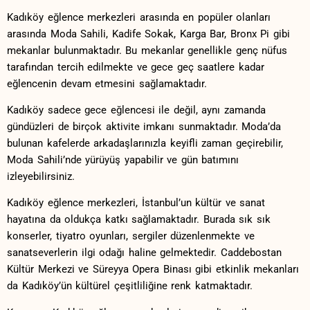
Kadıköy eğlence merkezleri⁢ arasında en popüler olanları
arasında Moda ⁣Sahili, Kadife‌ Sokak, Karga Bar, Bronx Pi gibi
mekanlar bulunmaktadır. ⁤Bu mekanlar⁢ genellikle genç nüfus
tarafından ‍tercih edilmekte ve gece ⁤geç saatlere ​kadar
⁤eğlencenin devam ‌etmesini⁣ sağlamaktadır.
Kadıköy sadece gece eğlencesi ile⁤ değil, aynı zamanda
gündüzleri⁣ de ​birçok aktivite imkanı sunmaktadır.⁣ Moda’da
bulunan kafelerde​ arkadaşlarınızla keyifli zaman‍ geçirebilir,
Moda Sahili’nde yürüyüş yapabilir⁤ ve⁤ gün ⁢batımını​
izleyebilirsiniz.
Kadıköy eğlence merkezleri, İstanbul’un kültür ve sanat
hayatına ​da oldukça katkı sağlamaktadır. Burada sık sık
konserler, tiyatro oyunları, sergiler düzenlenmekte ve
sanatseverlerin ilgi odağı haline gelmektedir. Caddebostan
Kültür Merkezi ve Süreyya Opera​ Binası gibi etkinlik mekanları
da Kadıköy’ün kültürel​ çeşitliliğine renk ⁢katmaktadır.